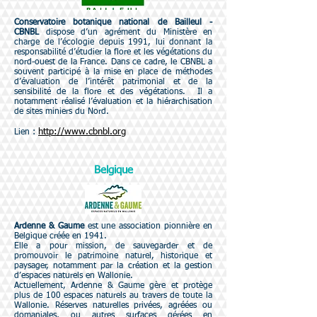
Conservatoire botanique national de Bailleul -
CBNBL
dispose d’un agrément du Ministère
en
charge de l’écologie depuis 1991, lui donnant la
responsabilité d’étudier la flore et les végétations du
nord-ouest de la France.
Dans ce cadre, le CBNBL a
souvent participé à la mise en place
de méthodes
d’évaluation de l’intérêt patrimonial et de la
sensibilité de la flore et des végétations.
Il a
notamment réalisé l’évaluation et la hiérarchisation
de sites miniers du Nord.
http://www.cbnbl.org
Lien :
Belgique
Ardenne & Gaume
est une
association pionnière en
Belgique
créée en 1941
.
Elle a pour mission, de sauvegarder
et de
promouvoir le patrimoine naturel, historique et
paysager, notamment par la création et la gestion
d’espaces naturels en Wallonie.
Actuellement, Ardenne & Gaume gère et protège
plus de 100 espaces naturels au travers de toute la
Wallonie. Réserves naturelles privées, agréées ou
domaniales, ou autres surfaces gérées en